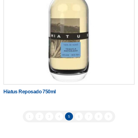
Hiatus Reposado 750ml
1
2
3
4
5
6
7
8
9